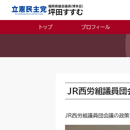
トップ
プロフィール
JR西労組議員団
JR西労組議員団会議の政策